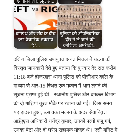
औपनिवेशिक लूट से…
बेड…
वामपंथ और संघ के बीच
दुनिया को औपनिवेशिक
क्या वैचारिक टकराव
दौर में ले जाने की
है?…
कोशिश: अमरीकी…
दक्षिण जिला पुलिस उपायुक्त अनंत मित्तल ने घटना की
विस्तृत जानकारी देते हुए बताया कि बुधवार देर रात करीब
11:18 बजे हौजखास थाना पुलिस को पीसीआर कॉल के
माध्यम से आर-15 स्थित एक मकान में आग लगने की
सूचना प्राप्त हुई थी। स्थानीय पुलिस और दमकल विभाग
की दो गाड़ियां तुरंत मौके पर रवाना की गईं। जिस समय
यह हादसा हुआ, उस वक्त मकान के अंदर सेवानिवृत्त
आईएएस अधिकारी धनेंद्र कुमार, उनकी पत्नी मंजू गर्ग,
उनका बेटा और दो घरेलू सहायक मौजूद थे। एसी यूनिट में