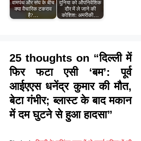
वामपंथ और संघ के बीच
दुनिया को औपनिवेशिक
क्या वैचारिक टकराव
दौर में ले जाने की
है?…
कोशिश: अमरीकी…
25 thoughts on “दिल्ली में
फिर फटा एसी ‘बम’: पूर्व
आईएएस धनेंद्र कुमार की मौत,
बेटा गंभीर; ब्लास्ट के बाद मकान
में दम घुटने से हुआ हादसा”