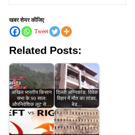
खबर शेयर कीजिए
Tweet
Related Posts:
अखिल भारतीय किसान
दिल्ली अग्निकांड: विवेक
सभा के 90 साल:
विहार में मौत का तांडव,
औपनिवेशिक लूट से…
बेड…