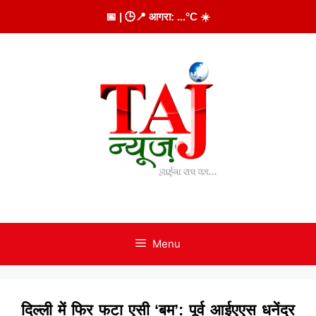
Skip
📅
| 🕒
📍 आगरा:
...
°C
☀️
to
content
Menu
दिल्ली में फिर फटा एसी ‘बम’: पूर्व आईएएस धनेंद्र