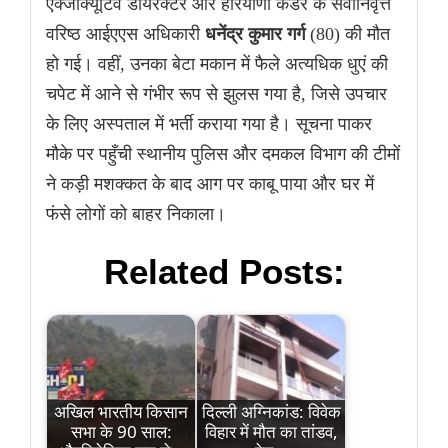
एक्जीक्यूटिव डायरेक्टर और हरियाणा कैडर के सेवानिवृत्त
वरिष्ठ आईएएस अधिकारी
धनेंद्र कुमार गर्ग
(80) की मौत
हो गई। वहीं, उनका बेटा मकान में फैले अत्यधिक धुएं की
चपेट में आने से गंभीर रूप से झुलस गया है, जिसे उपचार
के लिए अस्पताल में भर्ती कराया गया है। सूचना पाकर
मौके पर पहुँची स्थानीय पुलिस और दमकल विभाग की टीमों
ने कड़ी मशक्कत के बाद आग पर काबू पाया और घर में
फंसे लोगों को बाहर निकाला।
Related Posts:
अखिल भारतीय किसान
दिल्ली अग्निकांड: विवेक
सभा के 90 साल:
विहार में मौत का तांडव,