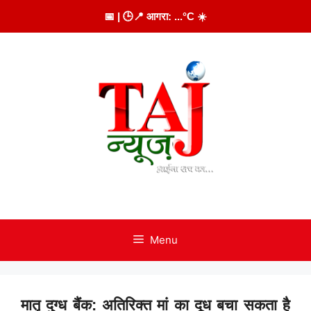
Skip
📅
| 🕒
📍 आगरा:
...
°C
☀️
to
content
Menu
मातृ दुग्ध बैंक: अतिरिक्त मां का दूध बचा सकता है