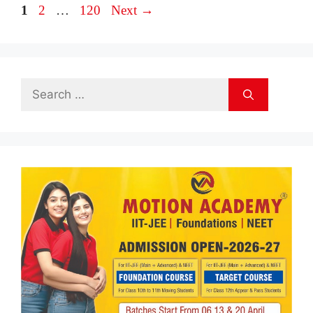
Page
Page
Page
1
2
…
120
Next
→
Search
for: