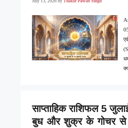
July 13, 2026
by
Thakur Pawan Singh
A
0
ए
(
धर
क्
साप्ताहिक राशिफल 5 जुला
बुध और शुक्र के गोचर से 