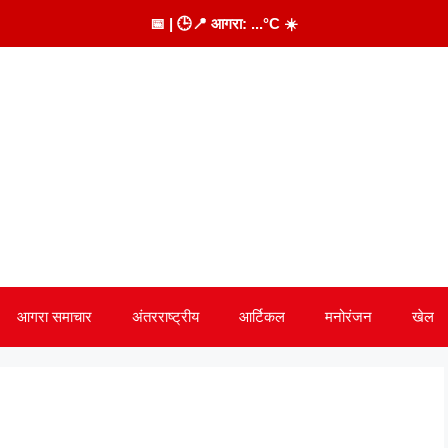
📅
| 🕒
📍 आगरा:
...
°C
☀️
आगरा समाचार
अंतरराष्ट्रीय
आर्टिकल
मनोरंजन
खेल