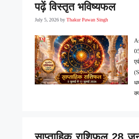
पढ़ें विस्तृत भविष्यफल
July 5, 2026
by
Thakur Pawan Singh
A
0
ए
(
धर
क्
साप्ताहिक राशिफल 28 जू