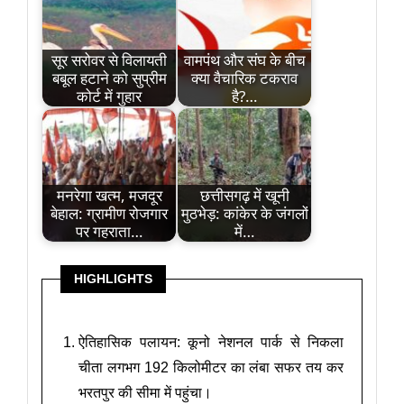
सूर सरोवर से विलायती
वामपंथ और संघ के बीच
बबूल हटाने को सुप्रीम
क्या वैचारिक टकराव
कोर्ट में गुहार
है?…
मनरेगा खत्म, मजदूर
छत्तीसगढ़ में खूनी
बेहाल: ग्रामीण रोजगार
मुठभेड़: कांकेर के जंगलों
पर गहराता…
में…
HIGHLIGHTS
ऐतिहासिक पलायन: कूनो नेशनल पार्क से निकला
चीता लगभग 192 किलोमीटर का लंबा सफर तय कर
भरतपुर की सीमा में पहुंचा।