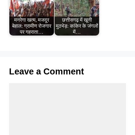
मनरेगा खत्म, मजदूर
छत्तीसगढ़ में खूनी
बेहाल: ग्रामीण रोजगार
मुठभेड़: कांकेर के जंगलों
पर गहराता…
में…
Leave a Comment
Comment