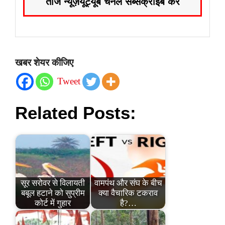
ताज न्यूज़
यूट्यूब चैनल सब्सक्राइब करें
खबर शेयर कीजिए
Tweet
Related Posts:
सूर सरोवर से विलायती
वामपंथ और संघ के बीच
बबूल हटाने को सुप्रीम
क्या वैचारिक टकराव
कोर्ट में गुहार
है?…