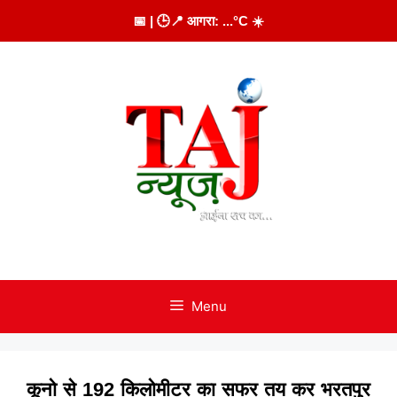
Skip
📅
| 🕒
📍 आगरा:
...
°C
☀️
to
content
Menu
कूनो से 192 किलोमीटर का सफर तय कर भरतपुर