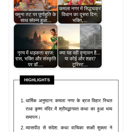
कमला नगर में सिद्धचक्र
यमुना तट पर पूर्णाहुति के
विधान का दूसरा दिन:
साथ संपन्न हुआ…
भक्ति,…
नृत्य में धड़कता ब्रज:
क्या यह वही वृन्दावन है…
रास, भक्ति और संस्कृति
या कोई और शहर?
पर डॉ.…
टूरिस्ट…
HIGHLIGHTS
धार्मिक अनुष्ठान: कमला नगर के ब्रज विहार स्थित
राधा कृष्ण मंदिर में श्रीमद्भागवत कथा का हुआ भव्य
समापन।
व्यासपीठ से संदेश: कथा वाचिका साक्षी शुक्ला ने