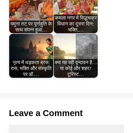
कमला नगर में सिद्धचक्र
यमुना तट पर पूर्णाहुति के
विधान का दूसरा दिन:
साथ संपन्न हुआ…
भक्ति,…
नृत्य में धड़कता ब्रज:
क्या यह वही वृन्दावन है…
रास, भक्ति और संस्कृति
या कोई और शहर?
पर डॉ.…
टूरिस्ट…
Leave a Comment
Comment