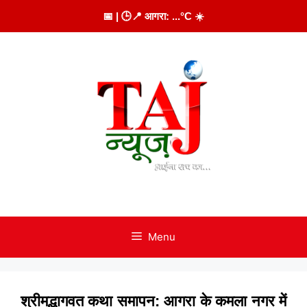
Skip
📅
| 🕒
📍 आगरा:
...
°C
☀️
to
content
Menu
श्रीमद्भागवत कथा समापन: आगरा के कमला नगर में