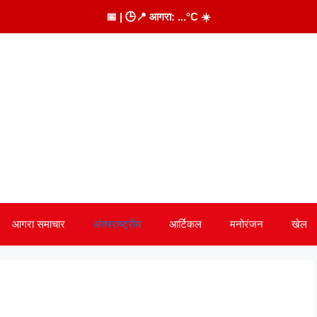
📅
| 🕒
📍 आगरा:
...
°C
☀️
आगरा समाचार
अंतरराष्ट्रीय
आर्टिकल
मनोरंजन
खेल