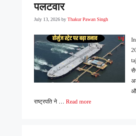
पलटवार
July 13, 2026
by
Thakur Pawan Singh
I
2
ta
सै
अत
और
राष्ट्रपति ने …
Read more