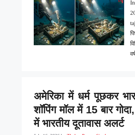
In
2
ta
पि
वि
वर
अमेरिका में धर्म पूछकर भ
शॉपिंग मॉल में 15 बार गोदा
में भारतीय दूतावास अलर्ट