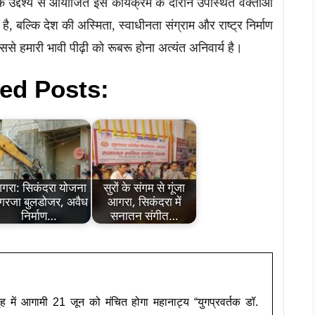
िक उद्देश्य से आयोजित इस कार्यक्रम के दौरान उपस्थित वक्ताओं
 बल्कि देश की अस्मिता, स्वाधीनता संग्राम और राष्ट्र निर्माण
 हमारी भावी पीढ़ी को रूबरू होना अत्यंत अनिवार्य है।
ed Posts:
गरा: सिकंदरा योजना
सुरों के संगम से गूंजा
ं गरजा बुलडोजर, अवैध
आगरा, सिकंदरा में
निर्माण…
सनातन संगीत…
गृह में आगामी 21 जून को मंचित होगा महानाट्य “युगप्रवर्तक डॉ.