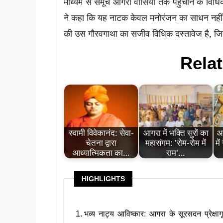
माध्यम से समूचे आगरा वासियों तक पहुँचाने के विध
ने कहा कि यह नाटक केवल मनोरंजन का साधन नहीं है,
की उस गौरवगाथा का सजीव विधिक दस्तावेज है, जिससे
Relat
स्वामी विवेकानंद: सेवा-
आगरा में भक्ति सुरों का
आ
चेतना द्वारा
महासंगम: 'रोम-रोम में
मे
आध्यात्मिकता का…
राम'…
HIGHLIGHTS
भव्य नाट्य आविष्कार: आगरा के सूरसदन प्रेक्षा