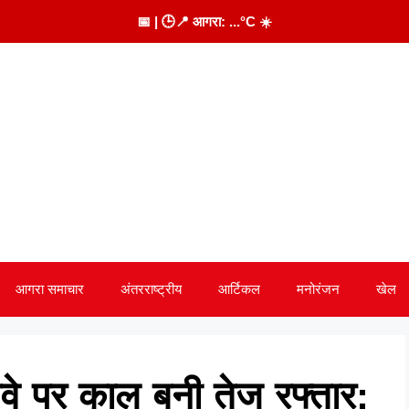
📅
| 🕒
📍 आगरा:
...
°C
☀️
आगरा समाचार
अंतरराष्ट्रीय
आर्टिकल
मनोरंजन
खेल
रेसवे पर काल बनी तेज रफ्तार: