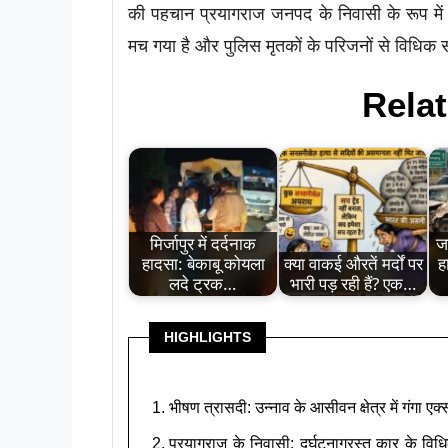
की पहचान प्रयागराज जनपद के निवासी के रूप में 
मच गया है और पुलिस मृतकों के परिजनों से विधिक
Relat
मिर्जापुर में दर्दनाक
ज
हादसा: बेकाबू कोयला
क्या वाकई औरतें मर्दों पर
ह
लदे ट्रक…
भारी पड़ रही हैं? एक…
HIGHLIGHTS
भीषण त्रासदी: उन्नाव के आसीवन क्षेत्र में गंगा एक
प्रयागराज के निवासी: दुर्घटनाग्रस्त कार के व