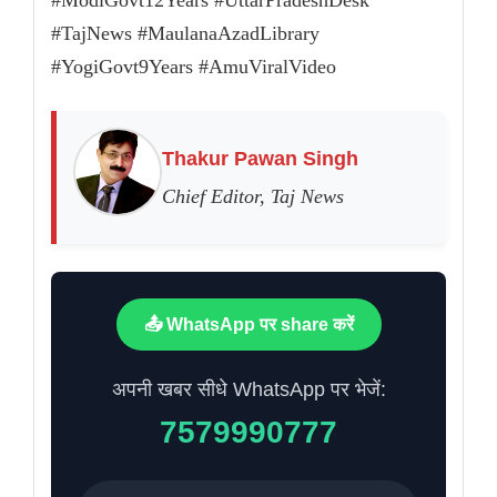
#ModiGovt12Years #UttarPradeshDesk
#TajNews #MaulanaAzadLibrary
#YogiGovt9Years #AmuViralVideo
Thakur Pawan Singh
Chief Editor, Taj News
📤 WhatsApp पर share करें
अपनी खबर सीधे WhatsApp पर भेजें:
7579990777