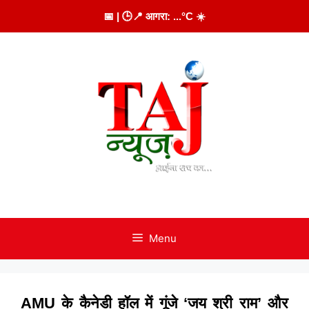
Skip
📅
| 🕒
📍 आगरा:
...
°C
☀️
to
content
Menu
AMU के कैनेडी हॉल में गूंजे ‘जय श्री राम’ और