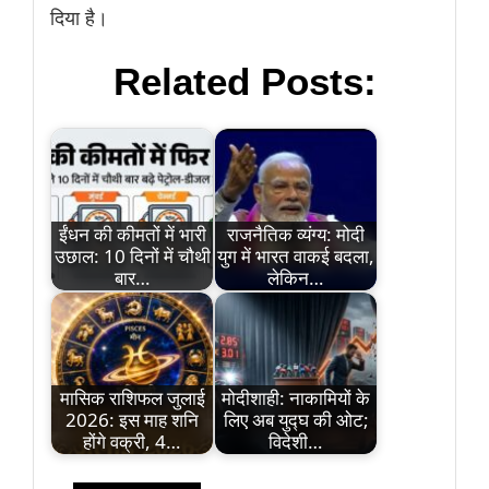
दिया है।
Related Posts:
ईंधन की कीमतों में भारी
राजनैतिक व्यंग्य: मोदी
उछाल: 10 दिनों में चौथी
युग में भारत वाकई बदला,
बार…
लेकिन…
मासिक राशिफल जुलाई
मोदीशाही: नाकामियों के
2026: इस माह शनि
लिए अब युद्घ की ओट;
होंगे वक्री, 4…
विदेशी…