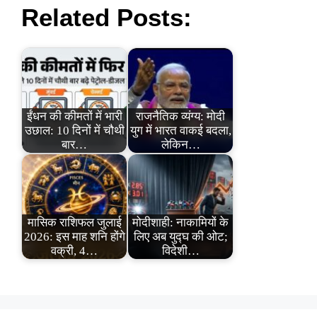
Related Posts:
ईंधन की कीमतों में भारी
राजनैतिक व्यंग्य: मोदी
उछाल: 10 दिनों में चौथी
युग में भारत वाकई बदला,
बार…
लेकिन…
मासिक राशिफल जुलाई
मोदीशाही: नाकामियों के
2026: इस माह शनि होंगे
लिए अब युद्घ की ओट;
वक्री, 4…
विदेशी…