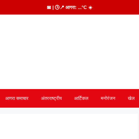
📅
| 🕒
📍 आगरा:
...
°C
☀️
आगरा समाचार
अंतरराष्ट्रीय
आर्टिकल
मनोरंजन
खेल