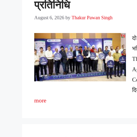
प्रतिनिधि
August 6, 2026
by
Thakur Pawan Singh
दो
भव
T
A
C
द
more