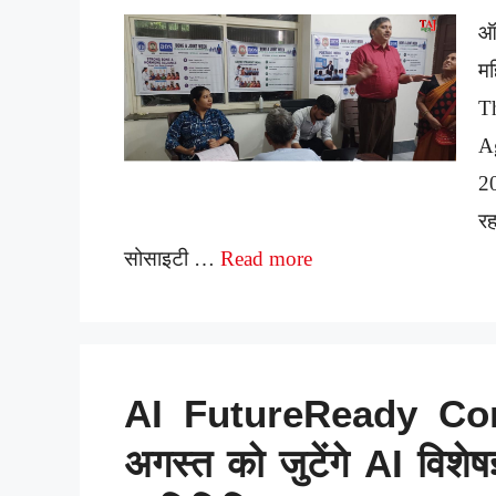
ऑ
मह
T
A
2
र
सोसाइटी …
Read more
AI FutureReady Conc
अगस्त को जुटेंगे AI विशेष