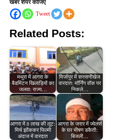
खबर शेयर कीजिए
Tweet
Related Posts:
मथुरा में आगरा के
मिर्जापुर में सनसनीखेज
बैडमिंटन खिलाड़ियों का
वारदात: मॉर्निंग वॉक पर
जलवा: राज्य…
निकले…
आगरा में 8 लाख की लूट:
आगरा के जरार में ज्वेलर्स
मिर्च झोंककर फिल्मी
के घर भीषण डकैती:
अंदाज में वारदात
बिजली…