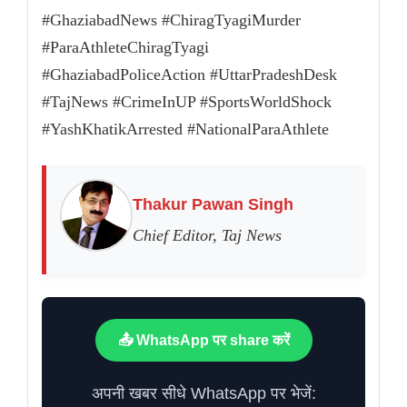
#GhaziabadNews #ChiragTyagiMurder
#ParaAthleteChiragTyagi
#GhaziabadPoliceAction #UttarPradeshDesk
#TajNews #CrimeInUP #SportsWorldShock
#YashKhatikArrested #NationalParaAthlete
Thakur Pawan Singh
Chief Editor, Taj News
📤 WhatsApp पर share करें
अपनी खबर सीधे WhatsApp पर भेजें: