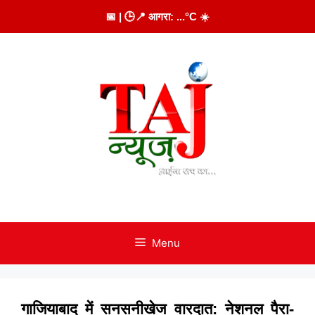
Skip
📅
| 🕒
📍 आगरा:
...
°C
☀️
to
content
Menu
गाजियाबाद में सनसनीखेज वारदात: नेशनल पैरा-