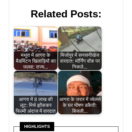
Related Posts:
मथुरा में आगरा के
मिर्जापुर में सनसनीखेज
बैडमिंटन खिलाड़ियों का
वारदात: मॉर्निंग वॉक पर
जलवा: राज्य…
निकले…
आगरा में 8 लाख की
आगरा के जरार में ज्वेलर्स
लूट: मिर्च झोंककर
के घर भीषण डकैती:
फिल्मी अंदाज में वारदात
बिजली…
HIGHLIGHTS