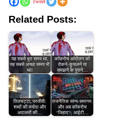
Tweet
Related Posts:
यह सबसे बुरा समय था,
कॉकरोच आंदोलन को
यह सबसे अच्छा समय भी
रोकने-कुचलने या
था!
समझने के पुराने…
तिलचट्टा, परजीवी:
राजनैतिक व्यंग्य-समागम:
शब्दों की मर्यादा और
और अब कॉकरोच
अदालतों की…
‘जिहाद'!; आईटी…