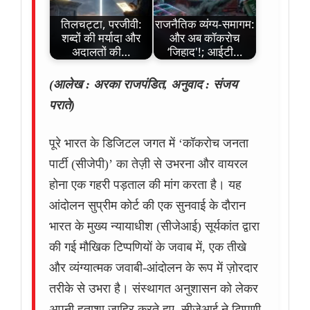
तिलचट्टा, परजीवी:
राजनैतिक व्यंग्य-समागम:
शब्दों की मर्यादा और
और अब कॉकरोच
अदालतों की…
‘जिहाद'!; आईटी…
(आलेख : अरका राजपंडित, अनुवाद : संजय
पराते)
पूरे भारत के डिजिटल जगत में ‘कॉकरोच जनता
पार्टी (सीजेपी)’ का तेज़ी से उभरना और वायरल
होना एक गहरी पड़ताल की मांग करता है। यह
आंदोलन सुप्रीम कोर्ट की एक सुनवाई के दौरान
भारत के मुख्य न्यायाधीश (सीजेआई) सूर्यकांत द्वारा
की गई मौखिक टिप्पणियों के जवाब में, एक तीखे
और व्यंग्यात्मक जवाबी-आंदोलन के रूप में ज़ोरदार
तरीके से उभरा है। संस्थागत अनुशासन को लेकर
अपनी हताशा ज़ाहिर करते हुए, सीजेआई ने टिप्पणी