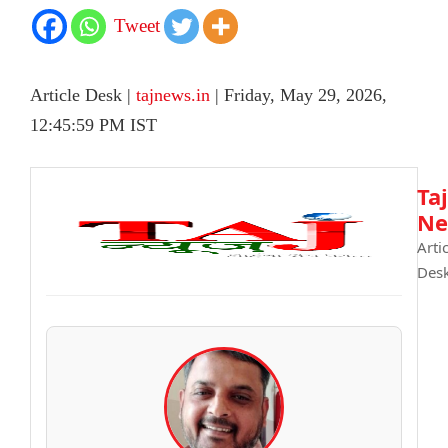
Tweet
Article Desk |
tajnews.in
| Friday, May 29, 2026,
12:45:59 PM IST
Taj
Ne
Arti
Des