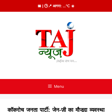
Skip
📅
| 🕒
📍 आगरा:
...
°C
☀️
to
content
Menu
कॉकरोच जनता पार्टी: जेन-ज़ी का मौजूदा व्यवस्था