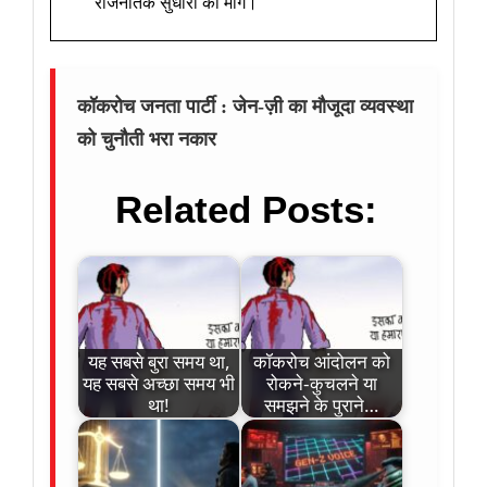
राजनैतिक सुधारों की मांग।
कॉकरोच जनता पार्टी : जेन-ज़ी का मौजूदा व्यवस्था
को चुनौती भरा नकार
Related Posts:
यह सबसे बुरा समय था,
कॉकरोच आंदोलन को
यह सबसे अच्छा समय भी
रोकने-कुचलने या
था!
समझने के पुराने…