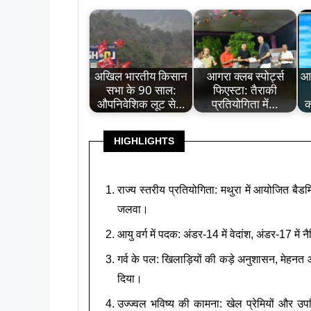
अखिल भारतीय किसान
आगरा क्लब स्पोर्ट्स
आज
सभा के 90 साल:
फिएस्टा: तैराकी
औपनिवेशिक लूट से…
प्रतियोगिता में…
क
HIGHLIGHTS
राज्य स्तरीय प्रतियोगिता: मथुरा में आयोजित बै
जलवा।
आयु वर्ग में पदक: अंडर-14 में वेदांश, अंडर-17 में
गर्व के पल: खिलाड़ियों की कड़े अनुशासन, मेहन
दिया।
उज्ज्वल भविष्य की कामना: खेल प्रेमियों और उप