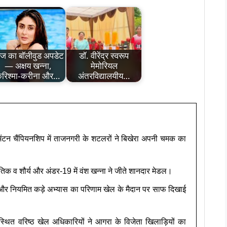
 का बॉलीवुड अपडेट
डॉ. वीरेंद्र स्वरूप
— अक्षय खन्ना,
मेमोरियल
रिश्मा-करीना और…
अंतरविद्यालयीय…
डमिंटन चैंपियनशिप में ताजनगरी के शटलरों ने बिखेरा अपनी चमक का
 नैतिक व शौर्य और अंडर-19 में वंश खन्ना ने जीते शानदार मेडल।
त और नियमित कड़े अभ्यास का परिणाम खेल के मैदान पर साफ दिखाई
स्थित वरिष्ठ खेल अधिकारियों ने आगरा के विजेता खिलाड़ियों का