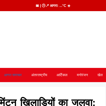
📅
| 🕒
📍 आगरा:
...
°C
☀️
आगरा समाचार
अंतरराष्ट्रीय
आर्टिकल
मनोरंजन
खेल
डमिंटन खिलाड़ियों का जलवा: