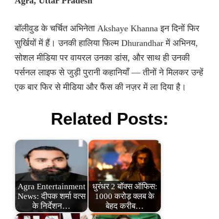
Agra, Uttar Pradesh
बॉलीवुड के चर्चित अभिनेता Akshaye Khanna इन दिनों फिर
सुर्खियों में हैं। उनकी हालिया फिल्म Dhurandhar में अभिनय,
सोशल मीडिया पर वायरल उनका डांस, और साथ ही उनकी
पर्सनल लाइफ से जुड़ी पुरानी कहानियाँ — तीनों ने मिलकर उन्हें
एक बार फिर से मीडिया और फैंस की नज़र में ला दिया है।
Related Posts:
Agra Entertainment
धुरंधर 2 बॉक्स ऑफिस:
News: दीपक शर्मा वत्स
1000 करोड़ क्लब के
के निर्देशन…
बेहद करीब…