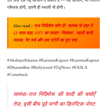
दौर उन्हें एक नई पहचान दे सकता है — वह पहचान, जो जितनी
ग्लैमरस होगी, उतनी ही स्थायी भी होगी।
Also read :
राज निदिमोरु कौन हैं? सामंथा से उम्र में
12 साल बड़ा, OTT का दमदार ‘सिकंदर’, पहली शादी,
तलाक, नेट वर्थ और लव स्टोरी का पूरा सच
#AkshayeKhanna #KarismaKapoor #KareenaKapoor
#Dhurandhar #Bollywood #TajNews #FA9LA
#Comeback
सामंथा–राज निदिमोरू की शादी की चर्चाएँ
तेज़, इसी बीच पूर्व पत्नी का क्रिप्टिक पोस्ट