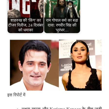
शाहरुख की 'किंग' का
राम गोपाल वर्मा का बड़ा
टीजर रिलीज, 24 दिसंबर
दावा: रणवीर सिंह की
को धमाका
'धुरंधर…
इस रिपोर्ट में