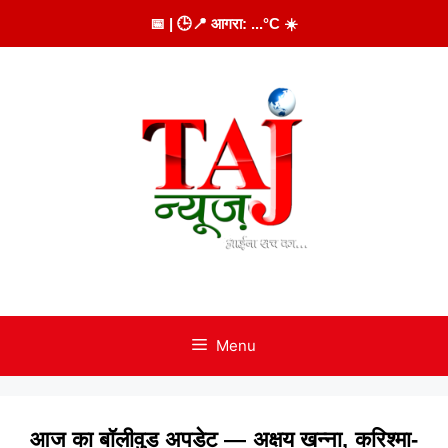
Skip
📅
| 🕒
📍 आगरा:
...
°C
☀️
to
content
Menu
आज का बॉलीवुड अपडेट — अक्षय खन्ना, करिश्मा-