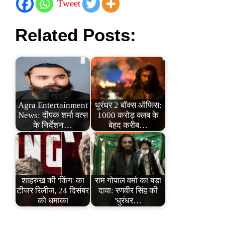
Tweet
Related Posts:
Agra Entertainment
धुरंधर 2 बॉक्स ऑफिस:
News: दीपक शर्मा वत्स
1000 करोड़ क्लब के
के निर्देशन…
बेहद करीब…
शाहरुख की 'किंग' का
राम गोपाल वर्मा का बड़ा
टीजर रिलीज, 24 दिसंबर
दावा: रणवीर सिंह की
को धमाका
'धुरंधर…