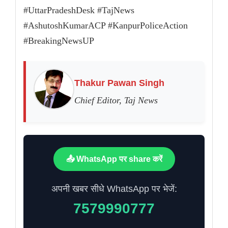
#UttarPradeshDesk #TajNews
#AshutoshKumarACP #KanpurPoliceAction
#BreakingNewsUP
Thakur Pawan Singh
Chief Editor, Taj News
📤 WhatsApp पर share करें
अपनी खबर सीधे WhatsApp पर भेजें:
7579990777