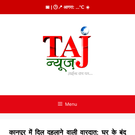
Skip
📅
| 🕒
📍 आगरा:
...
°C
☀️
to
content
Menu
कानपुर में दिल दहलाने वाली वारदात: घर के बंद