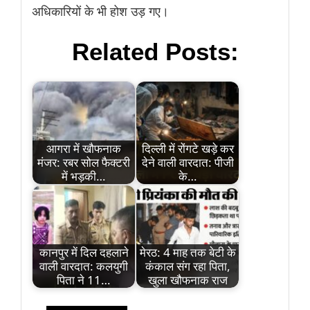
अधिकारियों के भी होश उड़ गए।
Related Posts:
आगरा में खौफनाक
दिल्ली में रोंगटे खड़े कर
मंजर: रबर सोल फैक्टरी
देने वाली वारदात: पीजी
में भड़की…
के…
कानपुर में दिल दहलाने
मेरठ: 4 माह तक बेटी के
वाली वारदात: कलयुगी
कंकाल संग रहा पिता,
पिता ने 11…
खुला खौफनाक राज