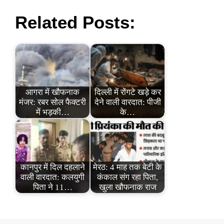
Related Posts:
आगरा में खौफनाक
दिल्ली में रोंगटे खड़े कर
मंजर: रबर सोल फैक्टरी
देने वाली वारदात: पीजी
में भड़की…
के…
कानपुर में दिल दहलाने
मेरठ: 4 माह तक बेटी के
वाली वारदात: कलयुगी
कंकाल संग रहा पिता,
पिता ने 11…
खुला खौफनाक राज