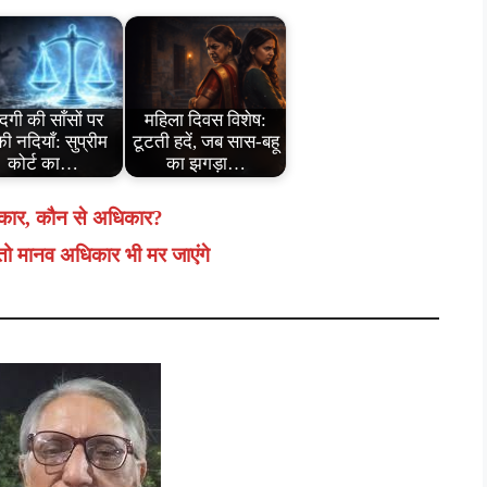
ंदगी की साँसों पर
महिला दिवस विशेष:
ी नदियाँ: सुप्रीम
टूटती हदें, जब सास-बहू
कोर्ट का…
का झगड़ा…
कार, कौन से अधिकार?
तो मानव अधिकार भी मर जाएंगे