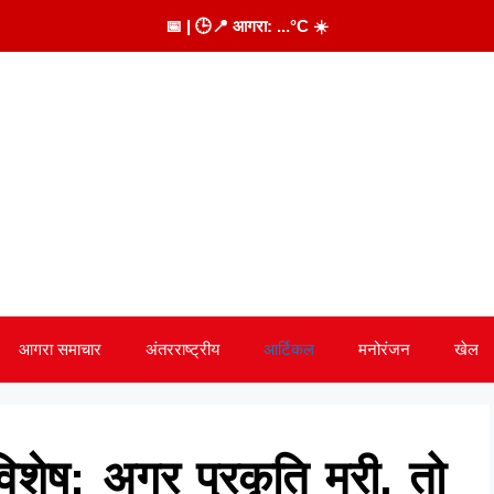
📅
| 🕒
📍 आगरा:
...
°C
☀️
आगरा समाचार
अंतरराष्ट्रीय
आर्टिकल
मनोरंजन
खेल
शेष: अगर प्रकृति मरी, तो