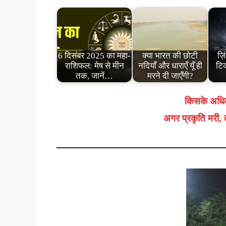
6 दिसंबर 2025 का महा-
क्या भारत की छोटी
ज़ि
राशिफल: मेष से मीन
नदियाँ और धाराएँ यूँ ही
टिक
तक, जानें…
मरने दी जाएँगी?
किसके अधि
अगर प्रकृति मरी, 