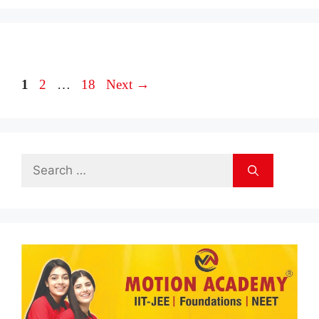
Page
Page
Page
1
2
…
18
Next
→
Search
for: