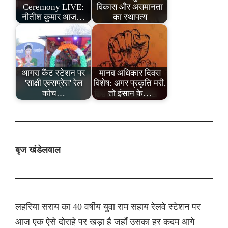
Ceremony LIVE:
विकास और असमानता
नीतीश कुमार आज…
का स्थापत्य
आगरा कैंट स्टेशन पर
मानव अधिकार दिवस
'साक्षी एक्सप्रेस' रेल
विशेष: अगर प्रकृति मरी,
कोच…
तो इंसान के…
बृज खंडेलवाल
लहरिया सराय का 40 वर्षीय युवा राम सहाय रेलवे स्टेशन पर
आज एक ऐसे दोराहे पर खड़ा है जहाँ उसका हर कदम आगे