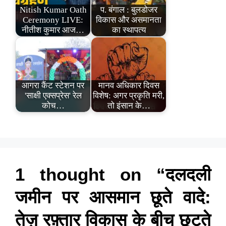
Nitish Kumar Oath
प. बंगाल : बुलडोजर
Ceremony LIVE:
विकास और असमानता
नीतीश कुमार आज…
का स्थापत्य
आगरा कैंट स्टेशन पर
मानव अधिकार दिवस
'साक्षी एक्सप्रेस' रेल
विशेष: अगर प्रकृति मरी,
कोच…
तो इंसान के…
1 thought on “दलदली
जमीन पर आसमान छूते वादे:
तेज़ रफ़्तार विकास के बीच छूटते