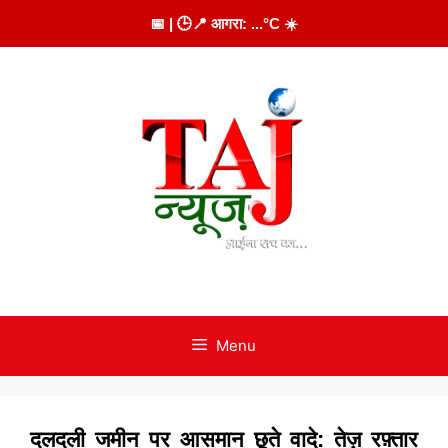
Skip
📅
| 🕒
📍 आगरा:
...
°C
☀️
to
content
Menu
दलदली जमीन पर आसमान छूते वादे: तेज़ रफ़्तार