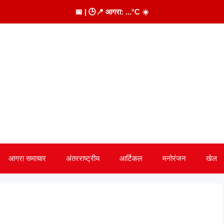
📅
| 🕒
📍 आगरा:
...
°C
☀️
आगरा समाचार
अंतरराष्ट्रीय
आर्टिकल
मनोरंजन
खेल