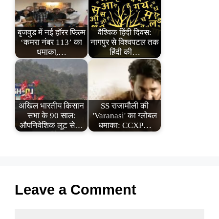
बृजवुड में नई हॉरर फिल्म
वैश्विक हिंदी दिवस:
‘कमरा नंबर 113’ का
नागपुर से विश्वपटल तक
धमाका,…
हिंदी की…
अखिल भारतीय किसान
SS राजामौली की
सभा के 90 साल:
'Varanasi' का ग्लोबल
औपनिवेशिक लूट से…
धमाका: CCXP…
Leave a Comment
Comment