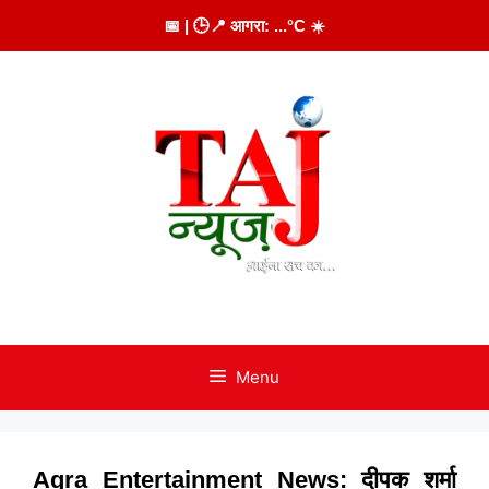
Skip
📅
| 🕒
📍 आगरा:
...
°C
☀️
to
content
Menu
Agra Entertainment News: दीपक शर्मा