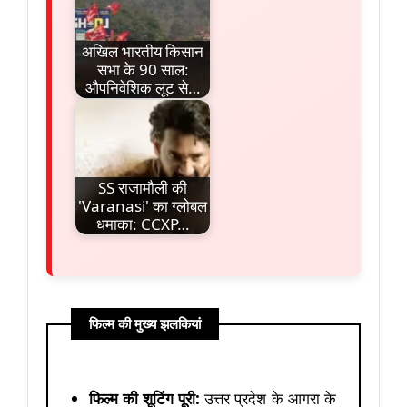
अखिल भारतीय किसान
सभा के 90 साल:
औपनिवेशिक लूट से…
SS राजामौली की
'Varanasi' का ग्लोबल
धमाका: CCXP…
फिल्म की मुख्य झलकियां
फिल्म की शूटिंग पूरी:
उत्तर प्रदेश के आगरा के