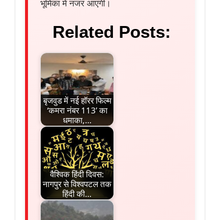
भूमिका में नजर आएंगी।
Related Posts:
बृजवुड में नई हॉरर फिल्म
‘कमरा नंबर 113’ का
धमाका,…
वैश्विक हिंदी दिवस:
नागपुर से विश्वपटल तक
हिंदी की…