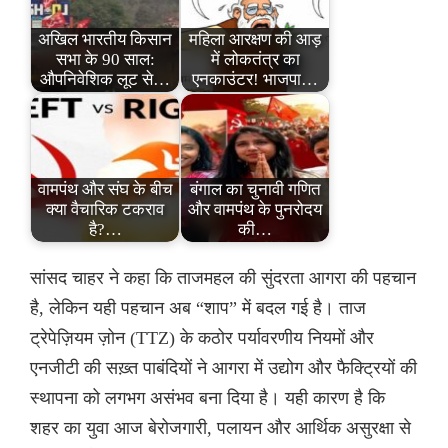
अखिल भारतीय किसान
महिला आरक्षण की आड़
सभा के 90 साल:
में लोकतंत्र का
औपनिवेशिक लूट से…
एनकाउंटर! भाजपा…
वामपंथ और संघ के बीच
बंगाल का चुनावी गणित
क्या वैचारिक टकराव
और वामपंथ के पुनरोदय
है?…
की…
सांसद चाहर ने कहा कि ताजमहल की सुंदरता आगरा की पहचान
है, लेकिन यही पहचान अब “शाप” में बदल गई है। ताज
ट्रेपेज़ियम ज़ोन (TTZ) के कठोर पर्यावरणीय नियमों और
एनजीटी की सख़्त पाबंदियों ने आगरा में उद्योग और फैक्ट्रियों की
स्थापना को लगभग असंभव बना दिया है। यही कारण है कि
शहर का युवा आज बेरोजगारी, पलायन और आर्थिक असुरक्षा से