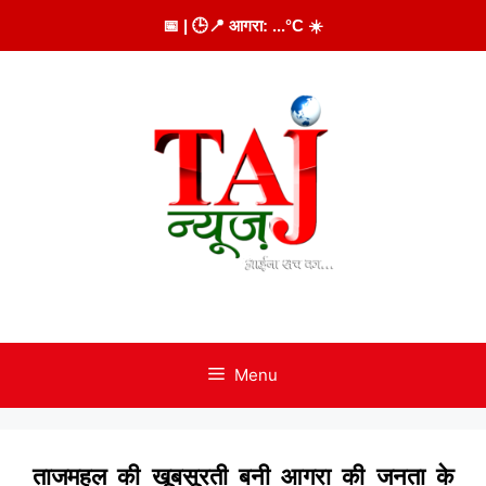
Skip
📅
| 🕒
📍 आगरा:
...
°C
☀️
to
content
Menu
ताजमहल की खूबसूरती बनी आगरा की जनता के