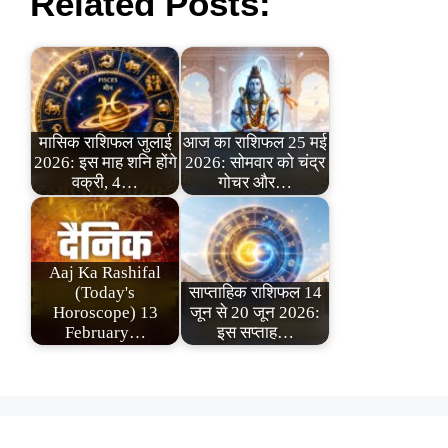
Related Posts:
मासिक राशिफल जुलाई
आज का राशिफल 25 मई
2026: इस माह शनि होंगे
2026: सोमवार को चंद्र
वक्री, 4…
गोचर और…
Aaj Ka Rashifal
(Today's
साप्ताहिक राशिफल 14
Horoscope) 13
जून से 20 जून 2026:
February…
इस सप्ताह…