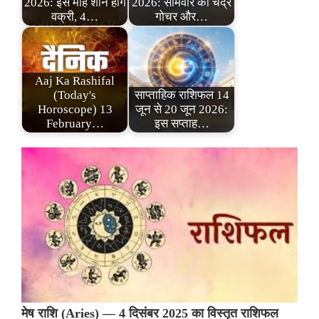
2026: इस माह शनि होंगे
2026: सोमवार को चंद्र
वक्री, 4…
गोचर और…
Aaj Ka Rashifal
(Today's
साप्ताहिक राशिफल 14
Horoscope) 13
जून से 20 जून 2026:
February…
इस सप्ताह…
मेष राशि (Aries) — 4 दिसंबर 2025 का विस्तृत राशिफल