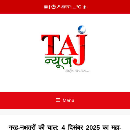
Skip
📅
| 🕒
📍 आगरा:
...
°C
☀️
to
content
Menu
ग्रह-नक्षत्रों की चाल: 4 दिसंबर 2025 का महा-