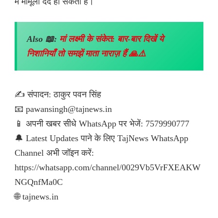
में मामूली दर्द हो सकता है।
Also 📖:
मां लक्ष्मी के संकेत: बार-बार दिखें ये
निशानियाँ तो समझें माता नाराज़ हैं 🙏⚠️
✍️ संपादन: ठाकुर पवन सिंह
📧 pawansingh@tajnews.in
📱 अपनी खबर सीधे WhatsApp पर भेजें: 7579990777
🔔 Latest Updates पाने के लिए TajNews WhatsApp
Channel अभी जॉइन करें:
https://whatsapp.com/channel/0029Vb5VrFXEAKW
NGQnfMa0C
🌐 tajnews.in