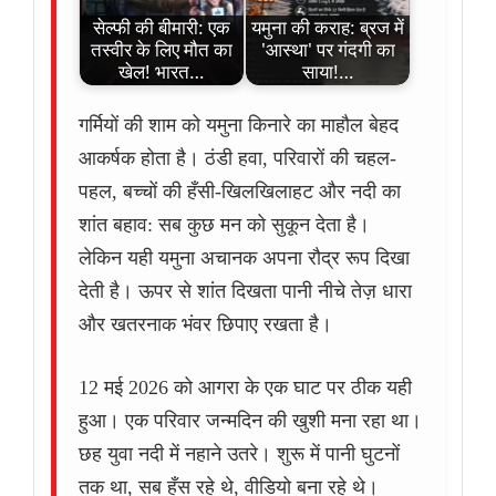
सेल्फी की बीमारी: एक
यमुना की कराह: ब्रज में
तस्वीर के लिए मौत का
'आस्था' पर गंदगी का
खेल! भारत…
साया!…
गर्मियों की शाम को यमुना किनारे का माहौल बेहद
आकर्षक होता है। ठंडी हवा, परिवारों की चहल-
पहल, बच्चों की हँसी-खिलखिलाहट और नदी का
शांत बहाव: सब कुछ मन को सुकून देता है।
लेकिन यही यमुना अचानक अपना रौद्र रूप दिखा
देती है। ऊपर से शांत दिखता पानी नीचे तेज़ धारा
और खतरनाक भंवर छिपाए रखता है।
12 मई 2026 को आगरा के एक घाट पर ठीक यही
हुआ। एक परिवार जन्मदिन की खुशी मना रहा था।
छह युवा नदी में नहाने उतरे। शुरू में पानी घुटनों
तक था, सब हँस रहे थे, वीडियो बना रहे थे।