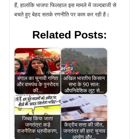
हैं, हालांकि भाजपा फिलहाल इस मामले में जल्दबाजी से
बचते हुए बेहद सतर्क रणनीति पर काम कर रही है।
Related Posts:
बंगाल का चुनावी गणित
अखिल भारतीय किसान
और वामपंथ के पुनरोदय
सभा के 90 साल:
की…
औपनिवेशिक लूट से…
जिबह किया जाता
जनतंत्र! कड़े
केंद्रीय सत्ता की जीत,
राजनैतिक ध्रुवीकरण,
जनतंत्र की हार! चुनाव
…
आयोग और…