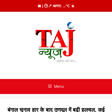
Skip
📅
| 🕒
📍 आगरा:
...
°C
☀️
to
content
Menu
बंगाल चुनाव हार के बाद तृणमूल में बढ़ी हलचल, कई