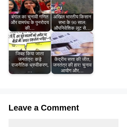
बंगाल का चुनावी गणित
अखिल भारतीय किसान
और वामपंथ के पुनरोदय
सभा के 90 साल:
की…
औपनिवेशिक लूट से…
जिबह किया जाता
जनतंत्र! कड़े
केंद्रीय सत्ता की जीत,
राजनैतिक ध्रुवीकरण,
जनतंत्र की हार! चुनाव
…
आयोग और…
Leave a Comment
Comment