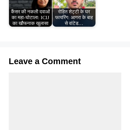
कैंसर की नकली दवाओं
रोहित शेट्टी के घर
का महा-घोटाला: ICIJ
फायरिंग: आगरा के बाह
का खौफनाक खुलासा
से वांटेड…
Leave a Comment
Comment