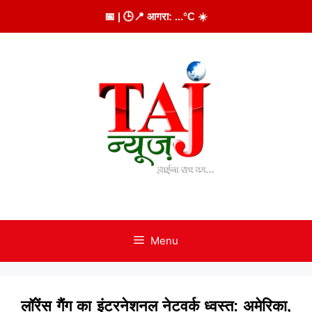
Skip
📅
| 🕒
📍 आगरा:
...
°C
☀️
to
content
Menu
लॉरेंस गैंग का इंटरनेशनल नेटवर्क ध्वस्त: अमेरिका,