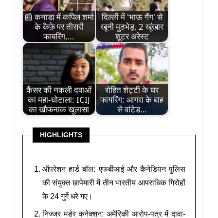
📰 कनाडा में कपिल शर्मा
दिल्ली में 'भाऊ गैंग' से
के कैफ़े पर तीसरी
खूनी मुठभेड़, 2 खूंखार
फायरिंग,…
शूटर अरेस्ट
कैंसर की नकली दवाओं
रोहित शेट्टी के घर
का महा-घोटाला: ICIJ
फायरिंग: आगरा के बाह
का खौफनाक खुलासा
से वांटेड…
HIGHLIGHTS
ऑपरेशन हार्ड बॉल: एफबीआई और कैनेडियन पुलिस
की संयुक्त छापेमारी में तीन भारतीय आपराधिक गिरोहों
के 24 गुर्गे धरे गए।
निज्जर मर्डर कनेक्शन: अमेरिकी आरोप-पत्र में दावा-