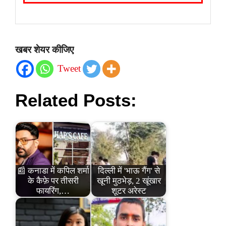
खबर शेयर कीजिए
Tweet
Related Posts:
📰 कनाडा में कपिल शर्मा
दिल्ली में 'भाऊ गैंग' से
के कैफ़े पर तीसरी
खूनी मुठभेड़, 2 खूंखार
फायरिंग,…
शूटर अरेस्ट