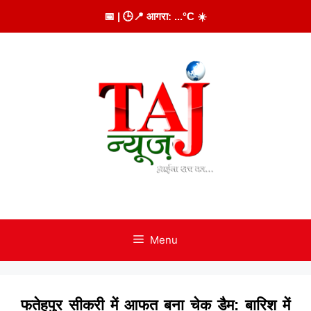
Skip
📅
| 🕒
📍 आगरा:
...
°C
☀️
to
content
Menu
फतेहपुर सीकरी में आफत बना चेक डैम: बारिश में