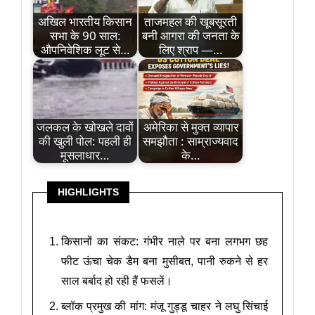
अखिल भारतीय किसान
ताजमहल की खूबसूरती
सभा के 90 साल:
बनी आगरा की जनता के
औपनिवेशिक लूट से…
लिए श्राप —…
जलकल के खोखले दावों
अमेरिका से मुक्त व्यापार
की खुली पोल: पहली ही
समझौता : साम्राज्यवाद
मूसलाधार…
के…
HIGHLIGHTS
किसानों का संकट: गंभीर नाले पर बना लगभग छह
फीट ऊंचा चेक डैम बना मुसीबत, पानी रुकने से हर
साल बर्बाद हो रही हैं फसलें।
ब्लॉक प्रमुख की मांग: मंजू गुड्डू चाहर ने लघु सिंचाई