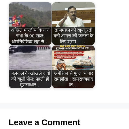
अखिल भारतीय किसान
ताजमहल की खूबसूरती
सभा के 90 साल:
बनी आगरा की जनता के
औपनिवेशिक लूट से…
लिए श्राप —…
जलकल के खोखले दावों
अमेरिका से मुक्त व्यापार
की खुली पोल: पहली ही
समझौता : साम्राज्यवाद
मूसलाधार…
के…
Leave a Comment