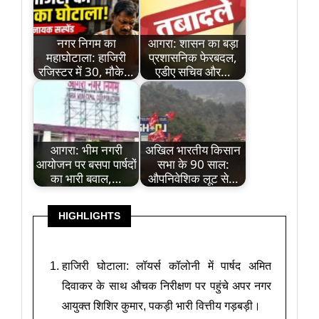
नगर निगम का
आगरा: शासन का बड़ा
महाघोटाला: हाजिरी
प्रशासनिक फेरबदल,
रजिस्टर में 30, मौके…
एडीए सचिव और…
आगरा: भीम नगरी
अखिल भारतीय किसान
आयोजन पर बसपा पार्षदों
सभा के 90 साल:
का भारी बवाल,…
औपनिवेशिक लूट से…
HIGHLIGHTS
हाजिरी घोटाला: लॉयर्स कॉलोनी में पार्षद अमित
दिवाकर के साथ औचक निरीक्षण पर पहुंचे अपर नगर
आयुक्त शिशिर कुमार, पकड़ी भारी वित्तीय गड़बड़ी।