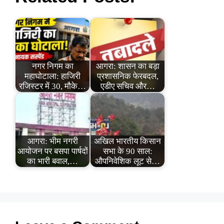
नगर निगम का
आगरा: शासन का बड़ा
महाघोटाला: हाजिरी
प्रशासनिक फेरबदल,
रजिस्टर में 30, मौके…
एडीए सचिव और…
आगरा: भीम नगरी
अखिल भारतीय किसान
आयोजन पर बसपा पार्षदों
सभा के 90 साल:
का भारी बवाल,…
औपनिवेशिक लूट से…