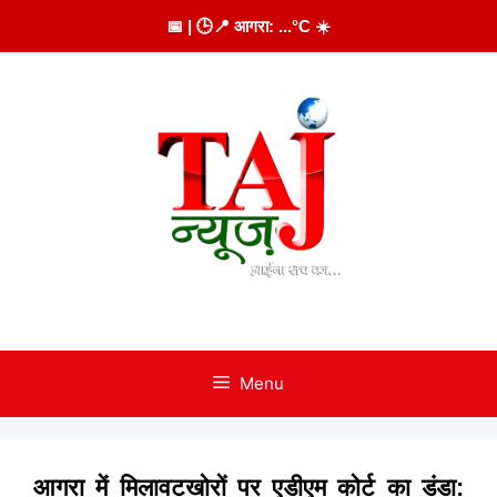
Skip
📅
| 🕒
📍 आगरा:
...
°C
☀️
to
content
Menu
आगरा में मिलावटखोरों पर एडीएम कोर्ट का डंडा: