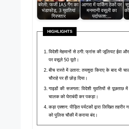
बरेली: फर्जी IAS गैंग का
आगरा में पार्किंग ठेकों पर
सू
भंडाफोड़, 3 युवतियां
मनमानी वसूली का
की
गिरफ्तार
पर्दाफाश:…
HIGHLIGHTS
विदेशी मेहमानों से ठगी: फ्रांस की जूलियट ईवा और 
पर वसूले 50 यूरो।
बीच रास्ते में उतारा: तयशुदा किराए के बाद भी चा
चौराहे पर ही छोड़ दिया।
गाइडों की सजगता: विदेशी युवतियों से पूछताछ मे
चालक को घेराबंदी कर पकड़ा।
कड़ा एक्शन: पीड़ित पर्यटकों द्वारा लिखित तहरीर 
को पुलिस चौकी में कराया बंद।