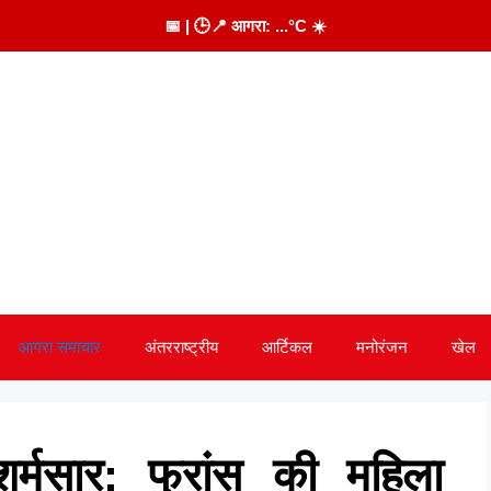
📅
| 🕒
📍 आगरा:
...
°C
☀️
आगरा समाचार
अंतरराष्ट्रीय
आर्टिकल
मनोरंजन
खेल
र्मसार: फ्रांस की महिला