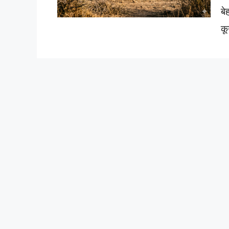
बे
कू