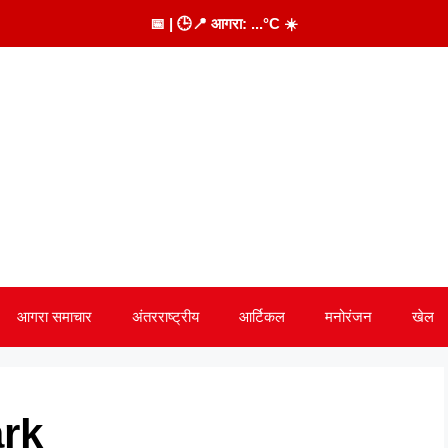
📅
| 🕒
📍 आगरा:
...
°C
☀️
आगरा समाचार
अंतरराष्ट्रीय
आर्टिकल
मनोरंजन
खेल
ark