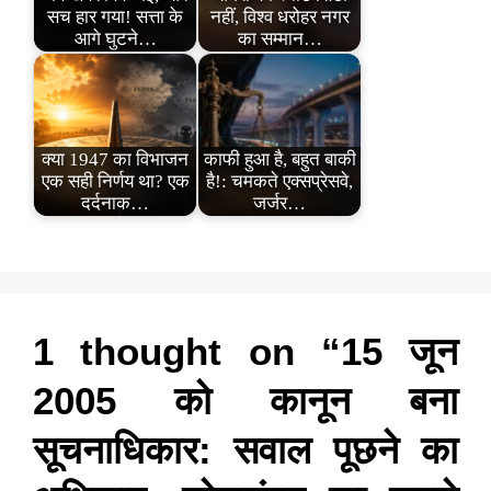
सच हार गया! सत्ता के
नहीं, विश्व धरोहर नगर
आगे घुटने…
का सम्मान…
क्या 1947 का विभाजन
काफी हुआ है, बहुत बाकी
एक सही निर्णय था? एक
है!: चमकते एक्सप्रेसवे,
दर्दनाक…
जर्जर…
1 thought on “15 जून
2005 को कानून बना
सूचनाधिकार: सवाल पूछने का