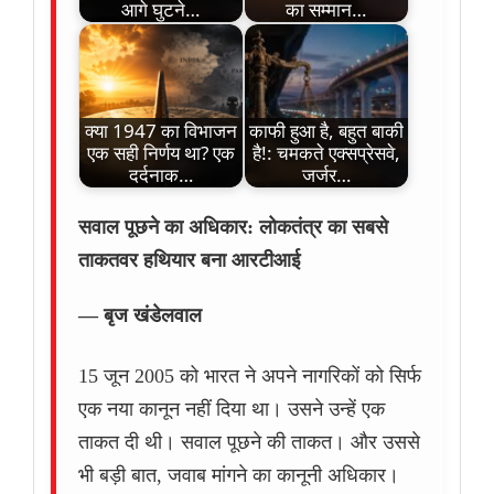
आगे घुटने…
का सम्मान…
क्या 1947 का विभाजन
काफी हुआ है, बहुत बाकी
एक सही निर्णय था? एक
है!: चमकते एक्सप्रेसवे,
दर्दनाक…
जर्जर…
सवाल पूछने का अधिकार: लोकतंत्र का सबसे
ताकतवर हथियार बना आरटीआई
— बृज खंडेलवाल
15 जून 2005 को भारत ने अपने नागरिकों को सिर्फ
एक नया कानून नहीं दिया था। उसने उन्हें एक
ताकत दी थी। सवाल पूछने की ताकत। और उससे
भी बड़ी बात, जवाब मांगने का कानूनी अधिकार।