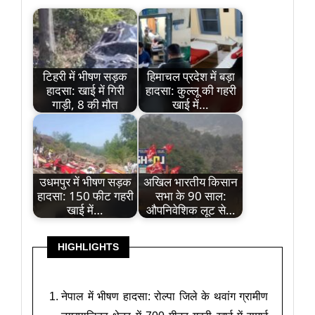
टिहरी में भीषण सड़क
हिमाचल प्रदेश में बड़ा
हादसा: खाई में गिरी
हादसा: कुल्लू की गहरी
गाड़ी, 8 की मौत
खाई में…
उधमपुर में भीषण सड़क
अखिल भारतीय किसान
हादसा: 150 फीट गहरी
सभा के 90 साल:
खाई में…
औपनिवेशिक लूट से…
HIGHLIGHTS
नेपाल में भीषण हादसा: रोल्पा जिले के थवांग ग्रामीण