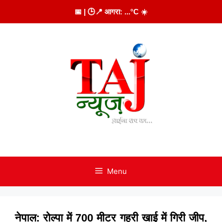
Skip
📅
| 🕒
📍 आगरा:
...
°C
☀️
to
content
Menu
नेपाल: रोल्पा में 700 मीटर गहरी खाई में गिरी जीप,