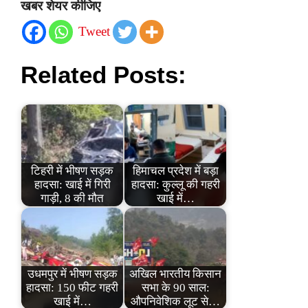
खबर शेयर कीजिए
Tweet
Related Posts:
टिहरी में भीषण सड़क
हिमाचल प्रदेश में बड़ा
हादसा: खाई में गिरी
हादसा: कुल्लू की गहरी
गाड़ी, 8 की मौत
खाई में…
उधमपुर में भीषण सड़क
अखिल भारतीय किसान
हादसा: 150 फीट गहरी
सभा के 90 साल:
खाई में…
औपनिवेशिक लूट से…