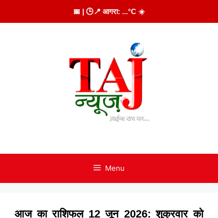
Skip
📅
| 🕒
📍 आगरा:
...
°C
☀️
to
content
Menu
आज का राशिफल 12 जून 2026: शुक्रवार को