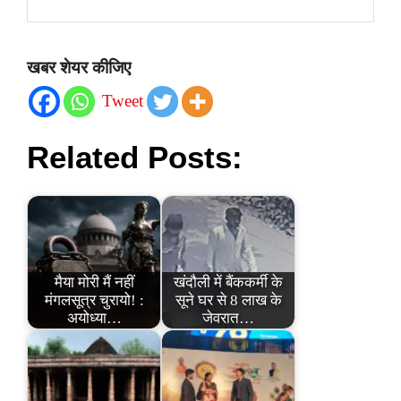
खबर शेयर कीजिए
Tweet
Related Posts:
मैया मोरी मैं नहीं
खंदौली में बैंककर्मी के
मंगलसूत्र चुरायो! :
सूने घर से 8 लाख के
अयोध्या…
जेवरात…