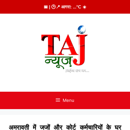
Skip
📅
| 🕒
📍 आगरा:
...
°C
☀️
to
content
Menu
अमरावती में जजों और कोर्ट कर्मचारियों के घर