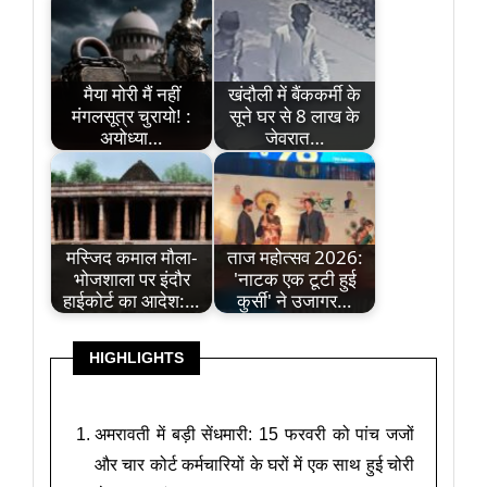
मैया मोरी मैं नहीं
खंदौली में बैंककर्मी के
मंगलसूत्र चुरायो! :
सूने घर से 8 लाख के
अयोध्या…
जेवरात…
मस्जिद कमाल मौला-
ताज महोत्सव 2026:
भोजशाला पर इंदौर
'नाटक एक टूटी हुई
हाईकोर्ट का आदेश:…
कुर्सी' ने उजागर…
HIGHLIGHTS
अमरावती में बड़ी सेंधमारी: 15 फरवरी को पांच जजों
और चार कोर्ट कर्मचारियों के घरों में एक साथ हुई चोरी