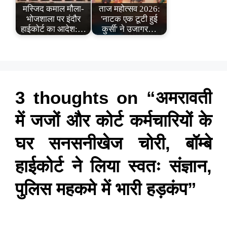
मस्जिद कमाल मौला-
ताज महोत्सव 2026:
भोजशाला पर इंदौर
'नाटक एक टूटी हुई
हाईकोर्ट का आदेश:…
कुर्सी' ने उजागर…
3 thoughts on “अमरावती
में जजों और कोर्ट कर्मचारियों के
घर सनसनीखेज चोरी, बॉम्बे
हाईकोर्ट ने लिया स्वतः संज्ञान,
पुलिस महकमे में भारी हड़कंप”