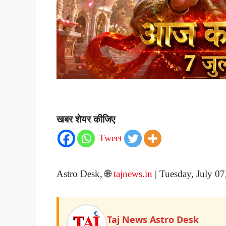
खबर शेयर कीजिए
Tweet
Astro Desk, 🌐
tajnews.in
| Tuesday, July 0
Taj News Astro Desk