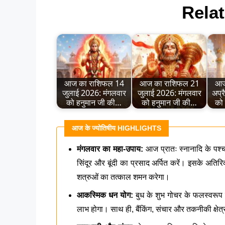
Relat
आज का राशिफल 14
आज का राशिफल 21
आज
जुलाई 2026: मंगलवार
जुलाई 2026: मंगलवार
अप्र
को हनुमान जी की…
को हनुमान जी की…
को
आज के ज्योतिषीय HIGHLIGHTS
मंगलवार का महा-उपाय:
आज प्रातः स्नानादि के पश्
सिंदूर और बूंदी का प्रसाद अर्पित करें। इसके अति
शत्रुओं का तत्काल शमन करेगा।
आकस्मिक धन योग:
बुध के शुभ गोचर के फलस्वरूप 
लाभ होगा। साथ ही, बैंकिंग, संचार और तकनीकी क्षेत्र