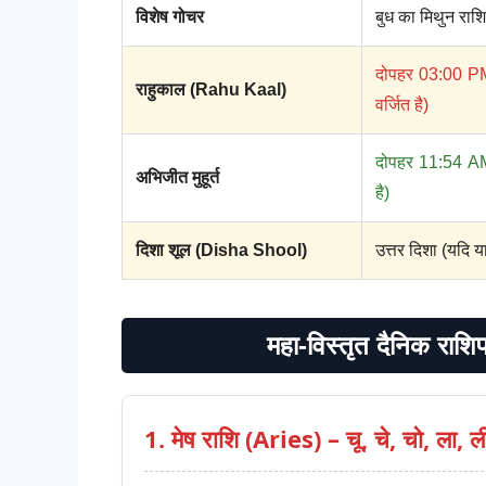
विशेष गोचर
बुध का मिथुन राश
दोपहर 03:00 PM 
राहुकाल (Rahu Kaal)
वर्जित है)
दोपहर 11:54 AM 
अभिजीत मुहूर्त
है)
दिशा शूल (Disha Shool)
उत्तर दिशा (यदि य
महा-विस्तृत दैनिक र
1. मेष राशि (Aries) – चू, चे, चो, ला, ल