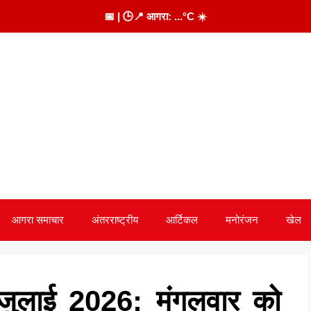
📅
| 🕒
📍 आगरा:
...
°C
☀️
आगरा समाचार
अंतरराष्ट्रीय
आर्टिकल
मनोरंजन
खेल
ुलाई 2026: मंगलवार को