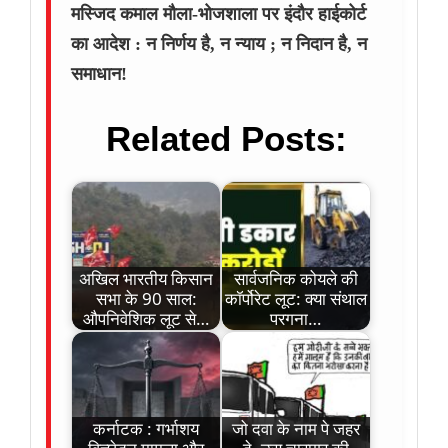
मस्जिद कमाल मौला-भोजशाला पर इंदौर हाईकोर्ट
का आदेश : न निर्णय है, न न्याय ; न निदान है, न
समाधान!
Related Posts:
अखिल भारतीय किसान
सार्वजनिक कोयले की
सभा के 90 साल:
कॉर्पोरेट लूट: क्या संथाल
औपनिवेशिक लूट से…
परगना…
कर्नाटक : गर्भाशय
जो दवा के नाम पे जहर