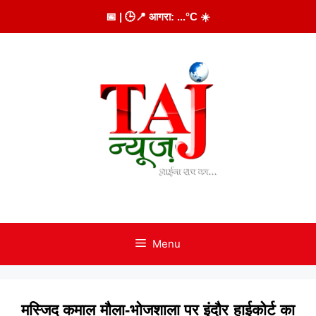
Skip
📅
| 🕒
📍 आगरा:
...
°C
☀️
to
content
Menu
मस्जिद कमाल मौला-भोजशाला पर इंदौर हाईकोर्ट का