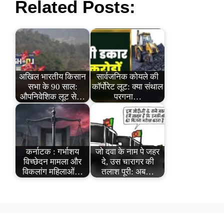
Related Posts:
अखिल भारतीय किसान
सार्वजनिक कोयले की
सभा के 90 साल:
कॉर्पोरेट लूट: क्या संथाल
औपनिवेशिक लूट से…
परगना…
कर्नाटक : गर्भाशय
जो दवा के नाम पे जहर
विच्छेदन मामला और
दे, उस चारागर की
विकलांग महिलाओं…
तलाश पूरी: अब…