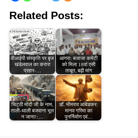
Related Posts:
वीआईपी संस्कृति पर बृज
आगरा: बजाजा कमेटी
खंडेलवाल का करारा
को मिला 18वां एसी
प्रहार-…
ताबूत, बढ़ी मांग
चिट्ठी मोदी जी के नाम,
डॉ. भीमराव आंबेडकर:
ताली-थाली बजवाना भूल
मानव गरिमा का
न जाना!:…
पुनर्निर्माण एवं…