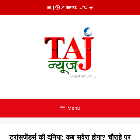
Skip
📅
| 🕒
📍 आगरा:
...
°C
☀️
to
content
Menu
ट्रांसजेंडर्स की दुनिया: कब सवेरा होगा? चौराहे पर