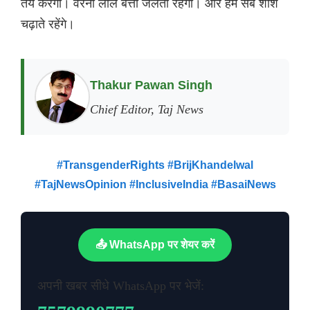
तय करेगी। वरना लाल बत्ती जलती रहेगी। और हम सब शीशे
चढ़ाते रहेंगे।
Thakur Pawan Singh
Chief Editor, Taj News
#TransgenderRights #BrijKhandelwal
#TajNewsOpinion #InclusiveIndia #BasaiNews
📤 WhatsApp पर शेयर करें
अपनी खबर सीधे WhatsApp पर भेजें: