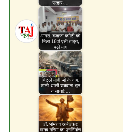
प्रहार-…
आगरा: बजाजा कमेटी को
मिला 18वां एसी ताबूत,
बढ़ी मांग
चिट्ठी मोदी जी के नाम,
ताली-थाली बजवाना भूल
न जाना!:…
डॉ. भीमराव आंबेडकर:
मानव गरिमा का पुनर्निर्माण