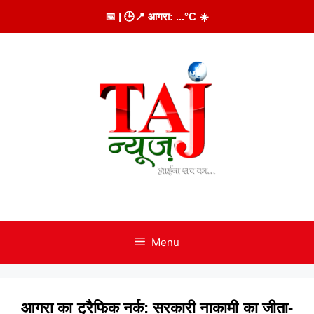
Skip
📅
| 🕒
📍 आगरा:
...
°C
☀️
to
content
Menu
आगरा का ट्रैफिक नर्क: सरकारी नाकामी का जीता-