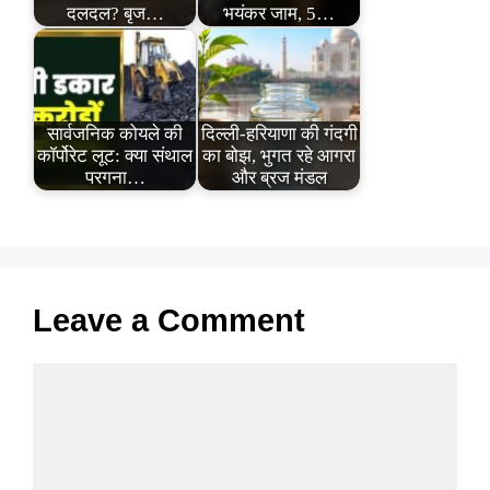
दलदल? बृज…
भयंकर जाम, 5…
सार्वजनिक कोयले की
दिल्ली-हरियाणा की गंदगी
कॉर्पोरेट लूट: क्या संथाल
का बोझ, भुगत रहे आगरा
परगना…
और ब्रज मंडल
Leave a Comment
Comment