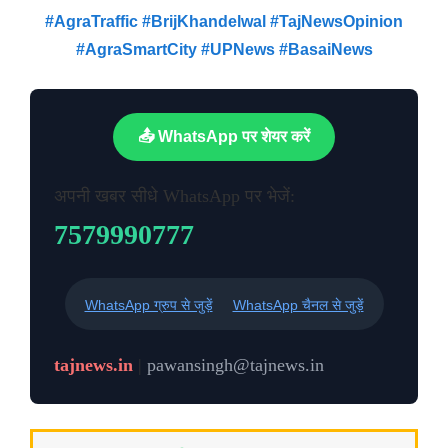
#AgraTraffic #BrijKhandelwal #TajNewsOpinion
#AgraSmartCity #UPNews #BasaiNews
📤 WhatsApp पर शेयर करें
अपनी खबर सीधे WhatsApp पर भेजें:
7579990777
WhatsApp ग्रुप से जुड़ें
WhatsApp चैनल से जुड़ें
tajnews.in
|
pawansingh@tajnews.in