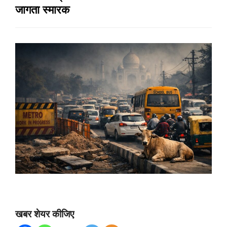
जागता स्मारक
खबर शेयर कीजिए