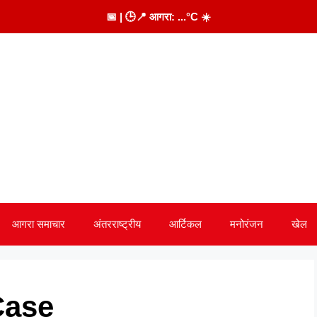
📅
| 🕒
📍 आगरा:
...
°C
☀️
आगरा समाचार
अंतरराष्ट्रीय
आर्टिकल
मनोरंजन
खेल
Case