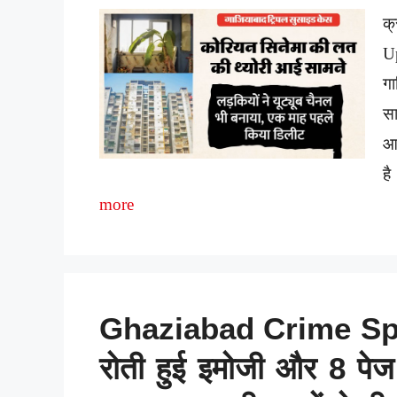
क्
U
ग
स
आत
ह
more
Ghaziabad Crime Spec
रोती हुई इमोजी और 8 पेज