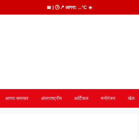
📅
| 🕒
📍 आगरा:
...
°C
☀️
आगरा समाचार
अंतरराष्ट्रीय
आर्टिकल
मनोरंजन
खेल