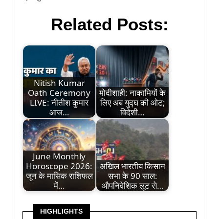
Related Posts:
Nitish Kumar
Oath Ceremony
मोदीशाही: नाकामियों के
LIVE: नीतीश कुमार
लिए अब युद्घ की ओट;
आज…
विदेशी…
June Monthly
Horoscope 2026:
अखिल भारतीय किसान
जून के मासिक राशिफल
सभा के 90 साल:
में…
औपनिवेशिक लूट से…
HIGHLIGHTS