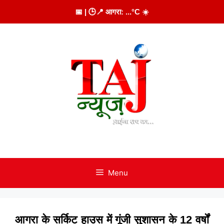
Skip
📅
| 🕒
📍 आगरा:
...
°C
☀️
to
content
Menu
आगरा के सर्किट हाउस में गूंजी सुशासन के 12 वर्षों