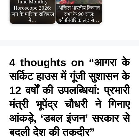
June Monthly
Horoscope 2026:
अखिल भारतीय किसान
जून के मासिक राशिफल
सभा के 90 साल:
में…
औपनिवेशिक लूट से…
4 thoughts on “आगरा के
सर्किट हाउस में गूंजी सुशासन के
12 वर्षों की उपलब्धियां: प्रभारी
मंत्री भूपेंद्र चौधरी ने गिनाए
आंकड़े, ‘डबल इंजन’ सरकार से
बदली देश की तकदीर”