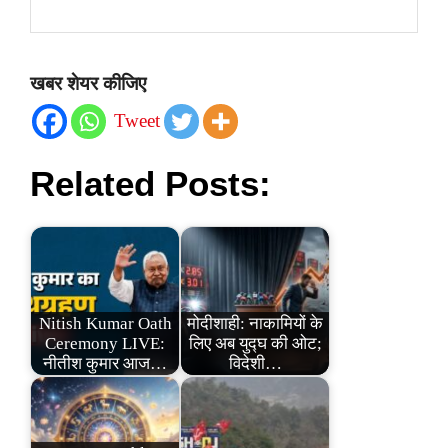
खबर शेयर कीजिए
Tweet
Related Posts:
Nitish Kumar Oath
मोदीशाही: नाकामियों के
Ceremony LIVE:
लिए अब युद्घ की ओट;
नीतीश कुमार आज…
विदेशी…