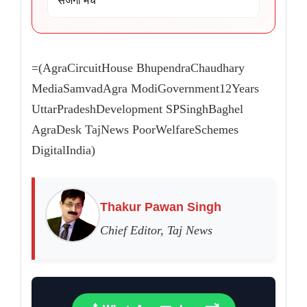
सजेगा मंच
=(AgraCircuitHouse BhupendraChaudhary
MediaSamvadAgra ModiGovernment12Years
UttarPradeshDevelopment SPSinghBaghel
AgraDesk TajNews PoorWelfareSchemes
DigitalIndia)
Thakur Pawan Singh
Chief Editor, Taj News