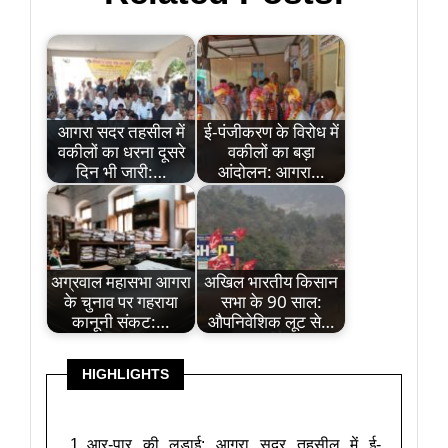
आगरा सदर तहसील में
ई-पंजीकरण के विरोध में
वकीलों का धरना दूसरे
वकीलों का बड़ा
दिन भी जारी:…
आंदोलन: आगरा…
अग्रवाल महासभा आगरा
अखिल भारतीय किसान
के चुनाव पर गहराया
सभा के 90 साल:
कानूनी संकट:…
औपनिवेशिक लूट से…
HIGHLIGHTS
आर-पार की लड़ाई: आगरा सदर तहसील में ई-