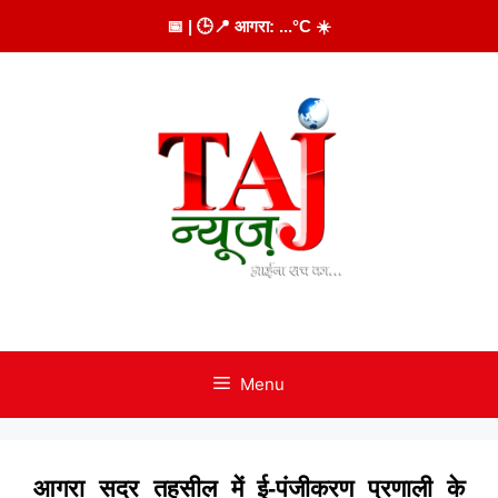
Skip
📅
| 🕒
📍 आगरा:
...
°C
☀️
to
content
Menu
आगरा सदर तहसील में ई-पंजीकरण प्रणाली के