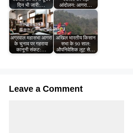
दिन भी जारी:…
आंदोलन: आगरा…
अग्रवाल महासभा आगरा
अखिल भारतीय किसान
के चुनाव पर गहराया
सभा के 90 साल:
कानूनी संकट:…
औपनिवेशिक लूट से…
Leave a Comment
Comment