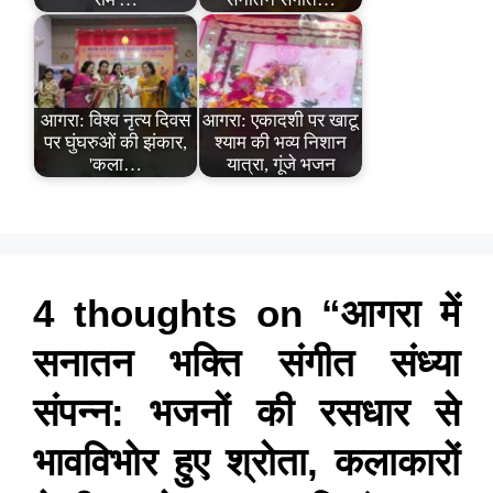
आगरा: विश्व नृत्य दिवस
आगरा: एकादशी पर खाटू
पर घुंघरुओं की झंकार,
श्याम की भव्य निशान
'कला…
यात्रा, गूंजे भजन
4 thoughts on “आगरा में
सनातन भक्ति संगीत संध्या
संपन्न: भजनों की रसधार से
भावविभोर हुए श्रोता, कलाकारों