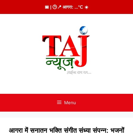
Skip
📅
| 🕒
📍 आगरा:
...
°C
☀️
to
content
Menu
आगरा में सनातन भक्ति संगीत संध्या संपन्न: भजनों