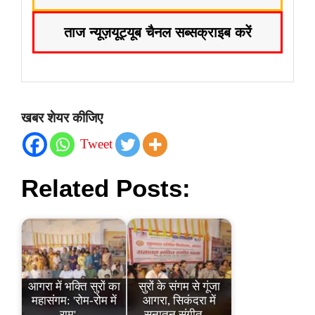
ताज न्यूज़
यूट्यूब चैनल सब्सक्राइब करें
खबर शेयर कीजिए
Tweet
Related Posts:
आगरा में भक्ति सुरों का
सुरों के संगम से गूंजा
महासंगम: 'रोम-रोम में
आगरा, सिकंदरा में
राम'…
सनातन संगीत…