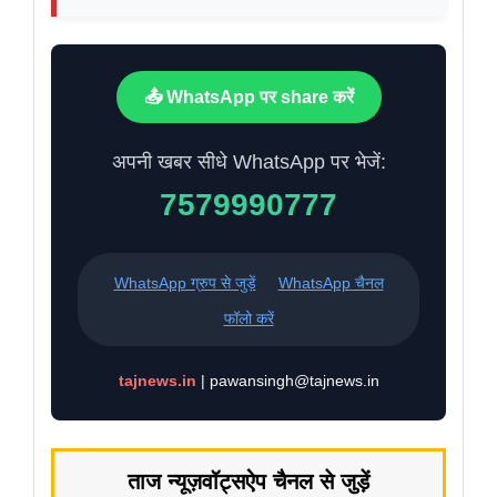
📤 WhatsApp पर share करें
अपनी खबर सीधे WhatsApp पर भेजें:
7579990777
WhatsApp ग्रुप से जुड़ें
WhatsApp चैनल
फॉलो करें
tajnews.in
| pawansingh@tajnews.in
ताज न्यूज़
वॉट्सऐप चैनल से जुड़ें