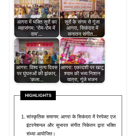
आगरा में भक्ति सुरों का
सुरों के संगम से गूंजा
महासंगम: 'रोम-रोम में
आगरा, सिकंदरा में
राम'…
सनातन संगीत…
आगरा: विश्व नृत्य दिवस
आगरा: एकादशी पर खाटू
पर घुंघरुओं की झंकार,
श्याम की भव्य निशान
'कला…
यात्रा, गूंजे भजन
HIGHLIGHTS
सांस्कृतिक समागम: आगरा के सिकंदरा में रेस्पेक्ट एज
इंटरनेशनल और सुभारत संगीत निकेतन द्वारा भक्ति
संध्या आयोजित।