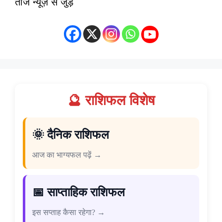
ताज न्यूज़ से जुड़ें
🔮 राशिफल विशेष
🌞 दैनिक राशिफल
आज का भाग्यफल पढ़ें →
📅 साप्ताहिक राशिफल
इस सप्ताह कैसा रहेगा? →