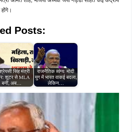
ृहमंत्री अमित शाह, भाजपा अध्यक्ष जेपी नड्डा सहित कई केंद्रीय
 होंगे।
ed Posts:
्रेयसी सिंह मंत्री
राजनैतिक व्यंग्य: मोदी
ार: शूटर से MLA
युग में भारत वाकई बदला,
बनीं, अब…
लेकिन…