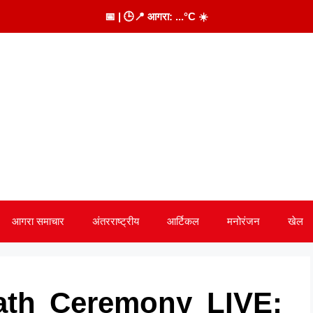
📅
| 🕒
📍 आगरा:
...
°C
☀️
आगरा समाचार
अंतरराष्ट्रीय
आर्टिकल
मनोरंजन
खेल
ath Ceremony LIVE: