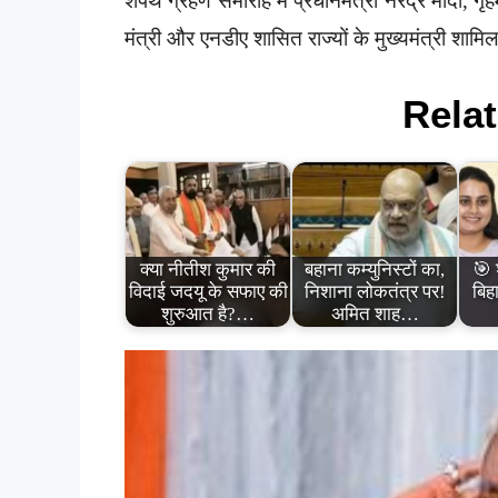
शपथ ग्रहण समारोह में प्रधानमंत्री नरेंद्र मोदी, ग
मंत्री और एनडीए शासित राज्यों के मुख्यमंत्री शामिल
Relat
क्या नीतीश कुमार की
बहाना कम्युनिस्टों का,
🎯 श
विदाई जदयू के सफाए की
निशाना लोकतंत्र पर!
बिह
शुरुआत है?…
अमित शाह…