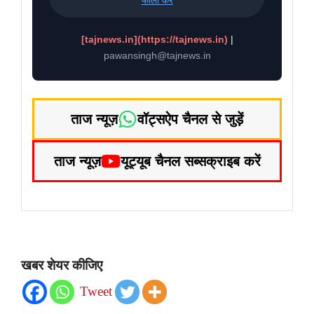
फॉलो करें
[tajnews.in](https://tajnews.in)
|
pawansingh@tajnews.in
ताज न्यूज़
वॉट्सऐप चैनल से जुड़ें
ताज न्यूज़
यूट्यूब चैनल सब्सक्राइब करें
खबर शेयर कीजिए
Tweet