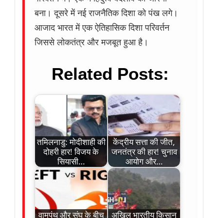
बना। दूसरे में नई राजनैतिक दिशा को पंख लगे।
आजाद भारत में एक ऐतिहासिक दिशा परिवर्तन
जिससे लोकतंत्र और मजबूत हुआ है।
Related Posts:
तमिलनाडु: मोदीशाही की
केंद्रीय सत्ता की जीत,
दोहरी हार! विजय के
जनतंत्र की हार! चुनाव
सियासी…
आयोग और…
वामपंथ और संघ के बीच
अखिल भारतीय किसान