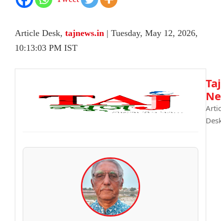
Article Desk,
tajnews.in
| Tuesday, May 12, 2026,
10:13:03 PM IST
Taj
Ne
Arti
Des