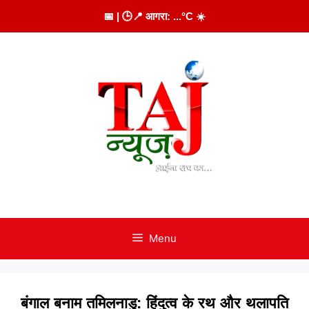
Skip
📅
| 🕒
📍 आगरा:
...
°C
☀️
to
content
Menu
बंगाल बनाम तमिलनाडु: हिंदुत्व के रथ और थलापति