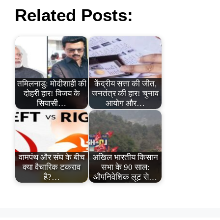
Related Posts:
तमिलनाडु: मोदीशाही की
केंद्रीय सत्ता की जीत,
दोहरी हार! विजय के
जनतंत्र की हार! चुनाव
सियासी…
आयोग और…
वामपंथ और संघ के बीच
अखिल भारतीय किसान
क्या वैचारिक टकराव
सभा के 90 साल:
है?…
औपनिवेशिक लूट से…