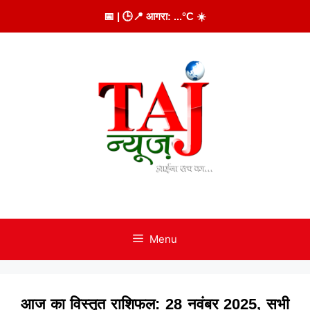
Skip
📅
| 🕒
📍 आगरा:
...
°C
☀️
to
content
Menu
आज का विस्तृत राशिफल: 28 नवंबर 2025, सभी