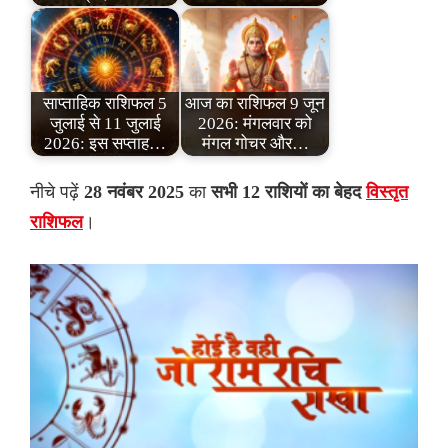
साप्ताहिक राशिफल 5
आज का राशिफल 9 जून
जुलाई से 11 जुलाई
2026: मंगलवार को
2026: इस सप्ताह…
मंगल गोचर और…
नीचे पढ़ें
28 नवंबर 2025
का
सभी 12 राशियों का बेहद
विस्तृत
राशिफल
।