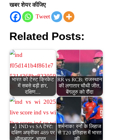
खबर शेयर कीजिए
Tweet
Related Posts:
भारत को टेस्ट क्रिकेट
RR vs RCB: राजस्थान
में सबसे बड़ी हार,
की लगातार चौथी जीत,
दक्षिण…
बेंगलुरु को रौंदा
🏏 IND vs SA टेस्ट:
शर्मनाक! रनों के लिहाज
दक्षिण अफ्रीका 489 पर
से T20 इतिहास में भारत
ऑलआउट, भारत…
की…