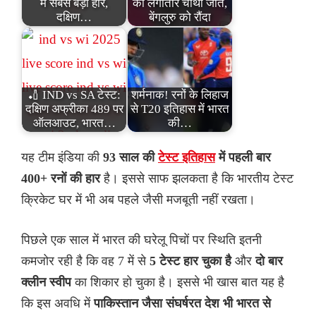
में सबसे बड़ी हार,
की लगातार चौथी जीत,
दक्षिण…
बेंगलुरु को रौंदा
🏏 IND vs SA टेस्ट:
शर्मनाक! रनों के लिहाज
दक्षिण अफ्रीका 489 पर
से T20 इतिहास में भारत
ऑलआउट, भारत…
की…
यह टीम इंडिया की
93 साल की
टेस्ट इतिहास
में पहली बार
400+ रनों की हार
है। इससे साफ झलकता है कि भारतीय टेस्ट
क्रिकेट घर में भी अब पहले जैसी मजबूती नहीं रखता।
पिछले एक साल में भारत की घरेलू पिचों पर स्थिति इतनी
कमजोर रही है कि वह 7 में से
5 टेस्ट हार चुका है
और
दो बार
क्लीन स्वीप
का शिकार हो चुका है। इससे भी खास बात यह है
कि इस अवधि में
पाकिस्तान जैसा संघर्षरत देश भी भारत से