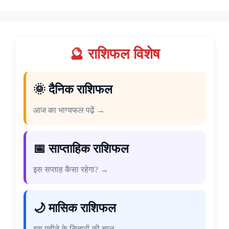
🔮 राशिफल विशेष
🌞 दैनिक राशिफल
आज का भाग्यफल पढ़ें →
📅 साप्ताहिक राशिफल
इस सप्ताह कैसा रहेगा? →
🌙 मासिक राशिफल
इस महीने के सितारों की चाल →