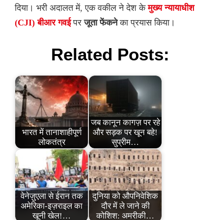
दिया। भरी अदालत में, एक वकील ने देश के
मुख्य न्यायाधीश
(CJI) बीआर गवई
पर
जूता फेंकने
का प्रयास किया।
Related Posts:
जब कानून कागज़ पर रहे
भारत में तानाशाहीपूर्ण
और सड़क पर खून बहे!
लोकतंत्र
सुप्रीम…
वेनेज़ुएला से ईरान तक
दुनिया को औपनिवेशिक
अमेरिका-इज़राइल का
दौर में ले जाने की
खूनी खेल!…
कोशिश: अमरीकी…