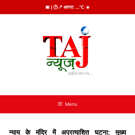
Skip
📅
| 🕒
📍 आगरा:
...
°C
☀️
to
content
Menu
न्याय के मंदिर में अप्रत्याशित घटना: मुख्य