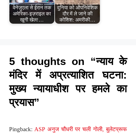
वेनेज़ुएला से ईरान तक
दुनिया को औपनिवेशिक
अमेरिका-इज़राइल का
दौर में ले जाने की
खूनी खेल!…
कोशिश: अमरीकी…
5 thoughts on “न्याय के
मंदिर में अप्रत्याशित घटना:
मुख्य न्यायाधीश पर हमले का
प्रयास”
Pingback:
ASP अनुज चौधरी पर चली गोली, बुलेटप्रूफ