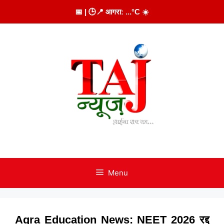
Skip
📅
| 🕒
📍 आगरा:
...
°C
☀️
to
content
Menu
Agra Education News: NEET 2026 रद्द