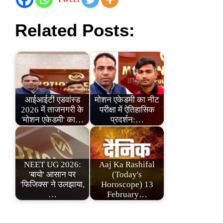
Related Posts:
आईआईटी एडवांस्ड
मोशन एकेडमी का नीट
2026 में ताजनगरी के
परीक्षा में ऐतिहासिक
'मोशन एकेडमी' का…
प्रदर्शन:…
NEET UG 2026:
Aaj Ka Rashifal
'बायो' आसान पर
(Today's
'फिजिक्स' ने उलझाया,
Horoscope) 13
…
February…