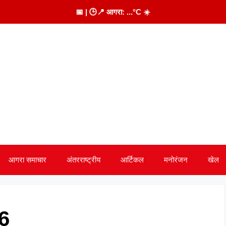
📅
| 🕒
📍 आगरा:
...
°C
☀️
आगरा समाचार
अंतरराष्ट्रीय
आर्टिकल
मनोरंजन
खेल
6