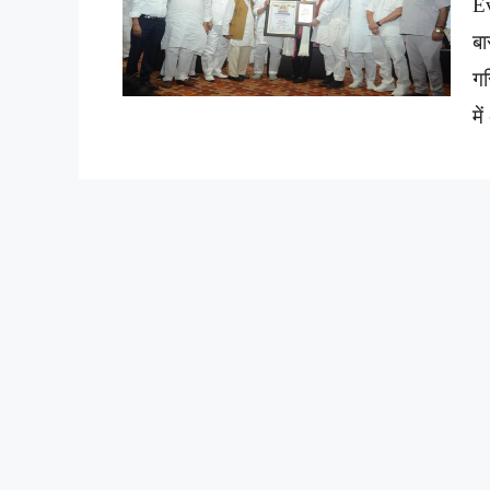
Ev
बा
गर
मे